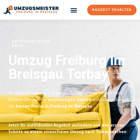
ANGEBOT ERHALTEN
UMZUGSMEISTER
BAER
Umzug Freiburg Im
Breisgau
Torbay
Ihr Umzug Freiburg im Breisgau Torbay kann so einfach sein!
Erleben Sie unseren
erstklassigen Service
und sichern Sie sich
die
besten Preise in Freiburg im Breisgau
.
Jetzt Ihr individuelles Angebot anfordern und den ersten
Schritt zu einem stressfreien Umzug nach Torbay machen: