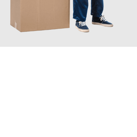
JETZT ANFRAGEN
Erleben Sie mit Umzugsmeister Baer Freiburg im Breisgau, wie
einfach und stressfrei Ihr Umzug Freiburg im Breisgau
Torbay
sein kann. Unser Expertenteam steht bereit, um Ihnen
einen reibungslosen Übergang in Ihr neues Zuhause zu