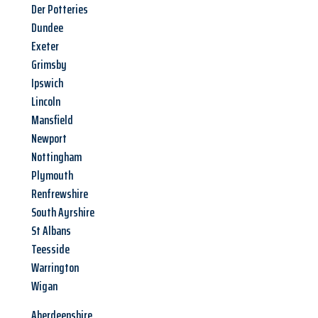
Der Potteries
Dundee
Exeter
Grimsby
Ipswich
Lincoln
Mansfield
Newport
Nottingham
Plymouth
Renfrewshire
South Ayrshire
St Albans
Teesside
Warrington
Wigan
Aberdeenshire