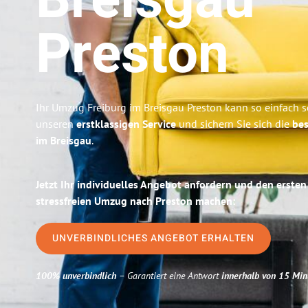
Breisgau
Preston
Ihr Umzug Freiburg im Breisgau Preston kann so einfach s
unseren
erstklassigen Service
und sichern Sie sich die
bes
im Breisgau
.
Jetzt Ihr individuelles Angebot anfordern und den ersten
stressfreien Umzug nach Preston machen:
UNVERBINDLICHES ANGEBOT ERHALTEN
100% unverbindlich
– Garantiert eine Antwort
innerhalb von 15 Min