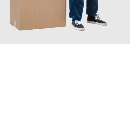
JETZT ANFRAGEN
Erleben Sie mit Umzugsmeister Baer Freiburg im Breisgau, wie
einfach und stressfrei Ihr Umzug Freiburg im Breisgau
Bristol
sein kann. Unser Expertenteam steht bereit, um Ihnen
einen reibungslosen Übergang in Ihr neues Zuhause zu