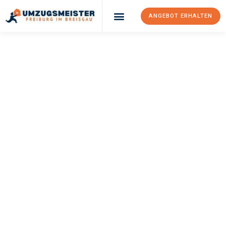
ANGEBOT ERHALTEN
UMZUGSMEISTER
BAER
Umzug Freiburg Im
Breisgau
Bristol
Ihr Umzug Freiburg im Breisgau Bristol kann so einfach sein!
Erleben Sie unseren
erstklassigen Service
und sichern Sie sich
die
besten Preise in Freiburg im Breisgau
.
Jetzt Ihr individuelles Angebot anfordern und den ersten
Schritt zu einem stressfreien Umzug nach Bristol machen: