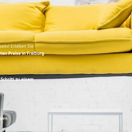
sein! Erleben Sie
ten Preise in Freiburg
 Schritt zu einem
uten
.