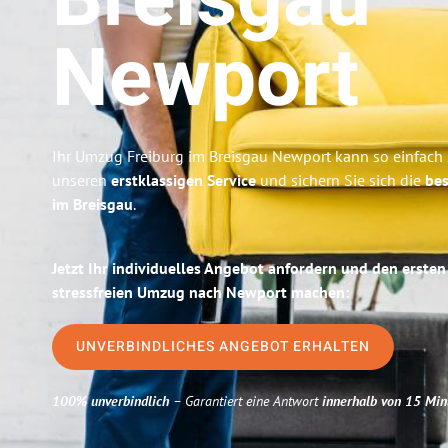
Breisgau
Newport
Ihr Umzug Freiburg im Breisgau Newport kann so einfach 
unseren
erstklassigen Service
und sichern Sie sich die
bes
im Breisgau
.
Jetzt Ihr individuelles Angebot anfordern und den ersten
stressfreien Umzug nach Newport machen:
UNVERBINDLICHES ANGEBOT ERHALTEN
100% unverbindlich
– Garantiert eine Antwort
innerhalb von 15 Min