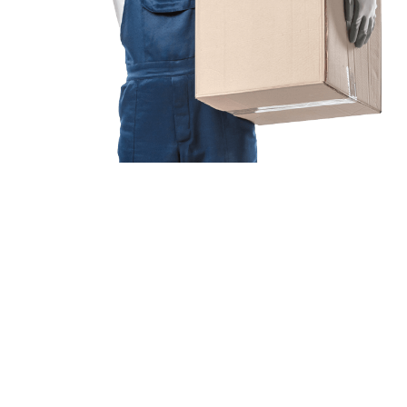
Jetzt anfragen &
Angebot
mit Best-Preis
erhalten!
Schicken Sie uns jetzt Ihre unverbindliche Anfrage und sichern
Sie sich Ihr
individuelles Umzugsangebot für Ihr Anliegen in
Freiburg im Breisgau
zum Best-Preis! Nutzen Sie die
Gelegenheit für einen
stressfreien Umzug
mit maximalem
Komfort: