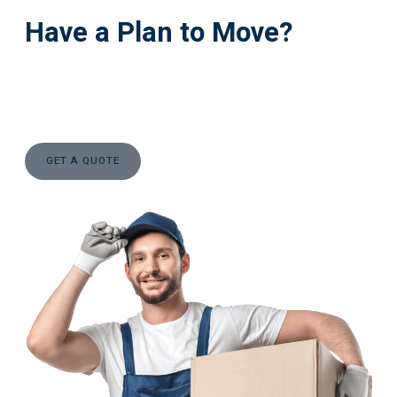
Have a Plan to Move?
Lorem ipsum dolor sit amet, consectetur adipiscing elit. Ut elit
tellus, luctus nec ullamcorper mattis, pulvinar dapibus leo.
GET A QUOTE