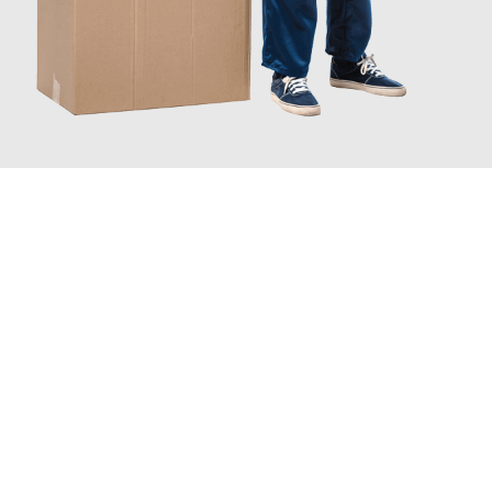
JETZT ANFRAGEN
Erleben Sie mit Umzugsmeister Baer Freiburg im Breisgau, wie
einfach und stressfrei Ihr Umzug Freiburg im Breisgau
Luton
sein kann. Unser Expertenteam steht bereit, um Ihnen einen
reibungslosen Übergang in Ihr neues Zuhause zu garantieren.