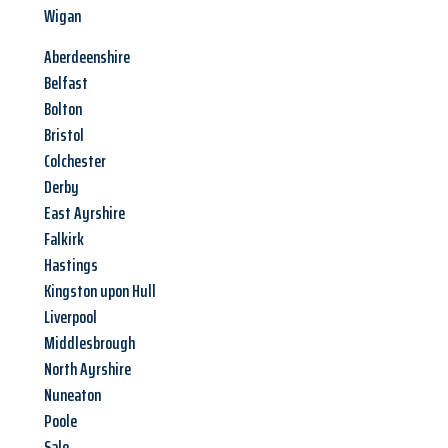
Wigan
Aberdeenshire
Belfast
Bolton
Bristol
Colchester
Derby
East Ayrshire
Falkirk
Hastings
Kingston upon Hull
Liverpool
Middlesbrough
North Ayrshire
Nuneaton
Poole
Sale