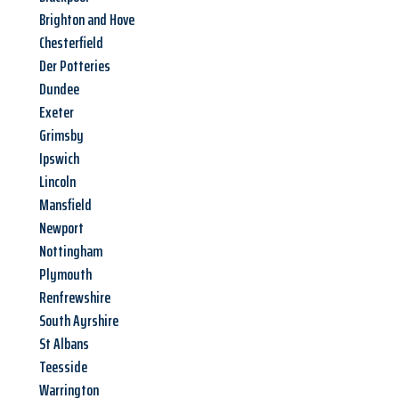
Brighton and Hove
Chesterfield
Der Potteries
Dundee
Exeter
Grimsby
Ipswich
Lincoln
Mansfield
Newport
Nottingham
Plymouth
Renfrewshire
South Ayrshire
St Albans
Teesside
Warrington