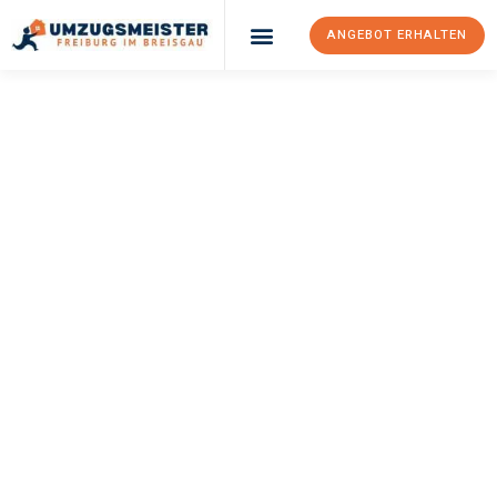
ANGEBOT ERHALTEN
UMZUGSMEISTER
BAER
Umzug Freiburg Im
Breisgau
Luton
Ihr Umzug Freiburg im Breisgau Luton kann so einfach sein!
Erleben Sie unseren
erstklassigen Service
und sichern Sie sich
die
besten Preise in Freiburg im Breisgau
.
Jetzt Ihr individuelles Angebot anfordern und den ersten
Schritt zu einem stressfreien Umzug nach Luton machen: