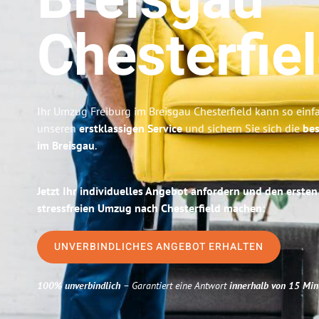
Breisgau
Chesterfie
Ihr Umzug Freiburg im Breisgau Chesterfield kann so einfa
unseren
erstklassigen Service
und sichern Sie sich die
bes
im Breisgau
.
Jetzt Ihr individuelles Angebot anfordern und den ersten
stressfreien Umzug nach Chesterfield machen:
UNVERBINDLICHES ANGEBOT ERHALTEN
100% unverbindlich
– Garantiert eine Antwort
innerhalb von 15 Min