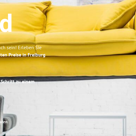
ld
ch sein! Erleben Sie
ten Preise in Freiburg
 Schritt zu einem
uten
.