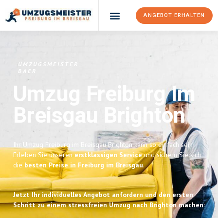
ANGEBOT ERHALTEN
UMZUGSMEISTER
BAER
Umzug Freiburg Im
Breisgau
Brighton
Ihr Umzug Freiburg im Breisgau Brighton kann so einfach sein!
Erleben Sie unseren
erstklassigen Service
und sichern Sie sich
die
besten Preise in Freiburg im Breisgau
.
Jetzt Ihr individuelles Angebot anfordern und den ersten
Schritt zu einem stressfreien Umzug nach Brighton machen: