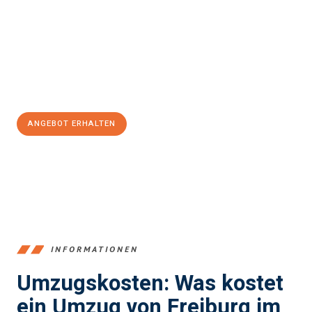
einen reibungslosen Übergang in Ihr neues Zuhause zu
garantieren.
Jetzt
unverbindliches Angebot
erhalten &
100€ sparen:
ANGEBOT ERHALTEN
+4915792653352
INFORMATIONEN
Umzugskosten: Was kostet
ein Umzug von Freiburg im