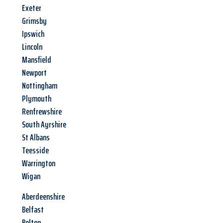
Exeter
Grimsby
Ipswich
Lincoln
Mansfield
Newport
Nottingham
Plymouth
Renfrewshire
South Ayrshire
St Albans
Teesside
Warrington
Wigan
Aberdeenshire
Belfast
Bolton