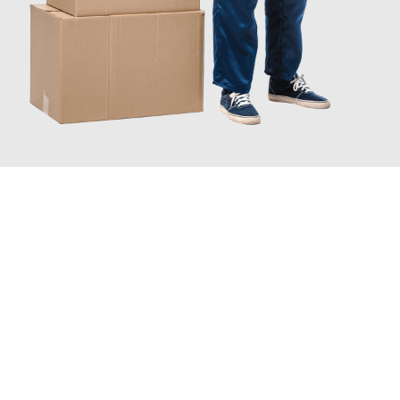
JETZT ANFRAGEN
Erleben Sie mit Umzugsmeister Baer Freiburg im Breisgau, wie
einfach und stressfrei Ihr Umzug Freiburg im Breisgau
Brighton
sein kann. Unser Expertenteam steht bereit, um Ihnen