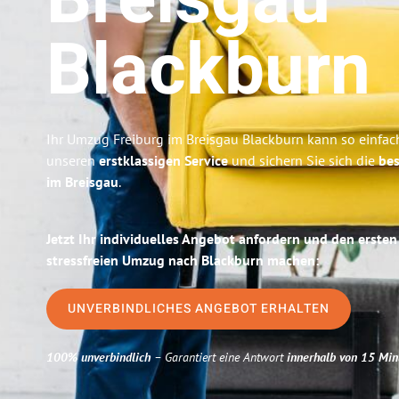
Breisgau
Blackburn
Ihr Umzug Freiburg im Breisgau Blackburn kann so einfach
unseren
erstklassigen Service
und sichern Sie sich die
bes
im Breisgau
.
Jetzt Ihr individuelles Angebot anfordern und den ersten
stressfreien Umzug nach Blackburn machen:
UNVERBINDLICHES ANGEBOT ERHALTEN
100% unverbindlich
– Garantiert eine Antwort
innerhalb von 15 Min