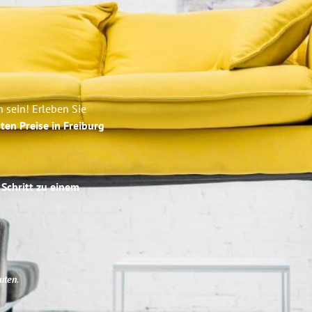
 sein! Erleben Sie
ten Preise in Freiburg
 Schritt zu einem
uten
.