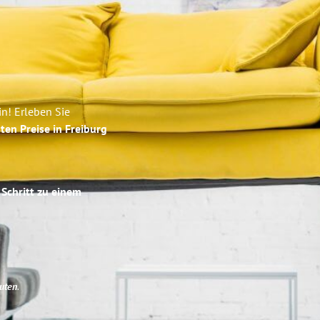
in! Erleben Sie
ten Preise in Freiburg
 Schritt zu einem
uten
.