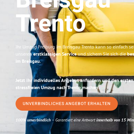
Breisgau
Trento
Ihr Umzug Freiburg im Breisgau Trento kann so einfach se
unseren
erstklassigen Service
und sichern Sie sich die
bes
im Breisgau
.
Jetzt Ihr individuelles Angebot anfordern und den ersten
stressfreien Umzug nach Trento machen:
UNVERBINDLICHES ANGEBOT ERHALTEN
100% unverbindlich
– Garantiert eine Antwort
innerhalb von 15 Min