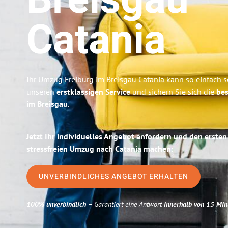
Breisgau
Catania
Ihr Umzug Freiburg im Breisgau Catania kann so einfach s
unseren
erstklassigen Service
und sichern Sie sich die
bes
im Breisgau
.
Jetzt Ihr individuelles Angebot anfordern und den ersten
stressfreien Umzug nach Catania machen:
UNVERBINDLICHES ANGEBOT ERHALTEN
100% unverbindlich
– Garantiert eine Antwort
innerhalb von 15 Min