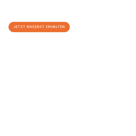
Gelegenheit für einen
stressfreien Umzug
mit maximalem
Komfort:
JETZT ANGEBOT ERHALTEN