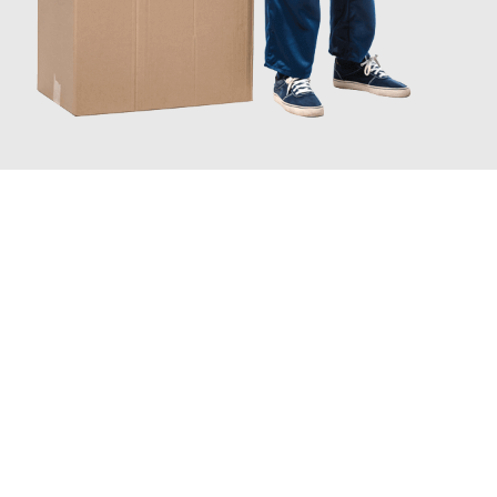
JETZT ANFRAGEN
Erleben Sie mit Umzugsmeister Baer Freiburg im Breisgau, wie
einfach und stressfrei Ihr Umzug Freiburg im Breisgau
Neapel
sein kann. Unser Expertenteam steht bereit, um Ihnen
einen reibungslosen Übergang in Ihr neues Zuhause zu