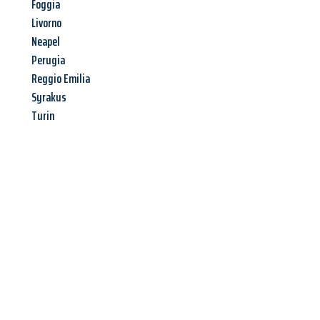
Foggia
Livorno
Neapel
Perugia
Reggio Emilia
Syrakus
Turin
Jetzt anfragen &
Angebot
mit Best-Preis
erhalten!
Schicken Sie uns jetzt Ihre unverbindliche Anfrage und sichern
Sie sich Ihr
individuelles Umzugsangebot für Ihr Anliegen in
Freiburg im Breisgau
zum Best-Preis! Nutzen Sie die