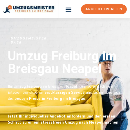
ANGEBOT ERHALTEN
UMZUGSMEISTER
BAER
Umzug Freiburg Im
Breisgau
Neapel
Ihr Umzug Freiburg im Breisgau Neapel kann so einfach sein!
Erleben Sie unseren
erstklassigen Service
und sichern Sie sich
die
besten Preise in Freiburg im Breisgau
.
Jetzt Ihr individuelles Angebot anfordern und den ersten
Schritt zu einem stressfreien Umzug nach Neapel machen: