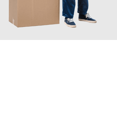
JETZT ANFRAGEN
Erleben Sie mit Umzugsmeister Baer Freiburg im Breisgau, wie
einfach und stressfrei Ihr Umzug Freiburg im Breisgau
Genua
sein kann. Unser Expertenteam steht bereit, um Ihnen einen
reibungslosen Übergang in Ihr neues Zuhause zu garantieren.