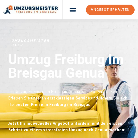
ANGEBOT ERHALTEN
UMZUGSMEISTER
BAER
Umzug Freiburg Im
Breisgau
Genua
Ihr Umzug Freiburg im Breisgau Genua kann so einfach sein!
Erleben Sie unseren
erstklassigen Service
und sichern Sie sich
die
besten Preise in Freiburg im Breisgau
.
Jetzt Ihr individuelles Angebot anfordern und den ersten
Schritt zu einem stressfreien Umzug nach Genua machen: