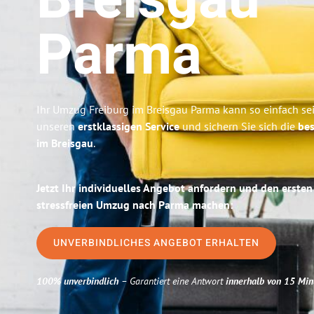
Breisgau
Parma
Ihr Umzug Freiburg im Breisgau Parma kann so einfach sei
unseren
erstklassigen Service
und sichern Sie sich die
bes
im Breisgau
.
Jetzt Ihr individuelles Angebot anfordern und den ersten
stressfreien Umzug nach Parma machen:
UNVERBINDLICHES ANGEBOT ERHALTEN
100% unverbindlich
– Garantiert eine Antwort
innerhalb von 15 Min