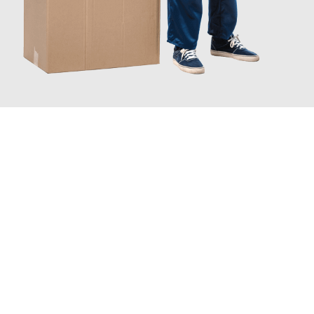
JETZT ANFRAGEN
Erleben Sie mit Umzugsmeister Baer Freiburg im Breisgau, wie
einfach und stressfrei Ihr Umzug Freiburg im Breisgau
Terni
sein kann. Unser Expertenteam steht bereit, um Ihnen einen
reibungslosen Übergang in Ihr neues Zuhause zu garantieren.