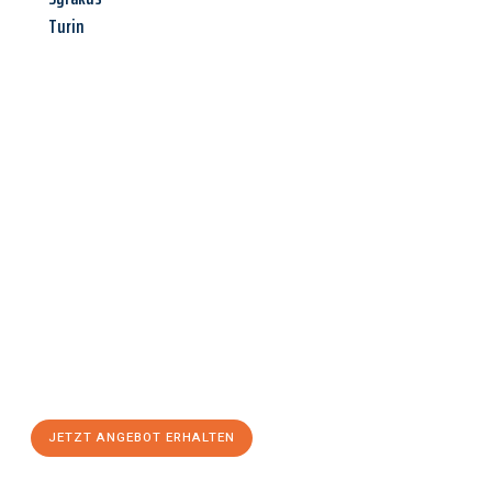
Turin
Jetzt anfragen &
Angebot
mit Best-Preis
erhalten!
Schicken Sie uns jetzt Ihre unverbindliche Anfrage und sichern
Sie sich Ihr
individuelles Umzugsangebot für Ihr Anliegen in
Freiburg im Breisgau
zum Best-Preis! Nutzen Sie die
Gelegenheit für einen
stressfreien Umzug
mit maximalem
Komfort:
JETZT ANGEBOT ERHALTEN