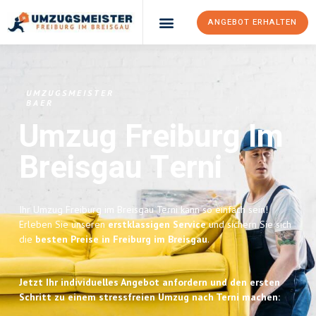
ANGEBOT ERHALTEN
UMZUGSMEISTER
BAER
Umzug Freiburg Im
Breisgau
Terni
Ihr Umzug Freiburg im Breisgau Terni kann so einfach sein!
Erleben Sie unseren
erstklassigen Service
und sichern Sie sich
die
besten Preise in Freiburg im Breisgau
.
Jetzt Ihr individuelles Angebot anfordern und den ersten
Schritt zu einem stressfreien Umzug nach Terni machen: