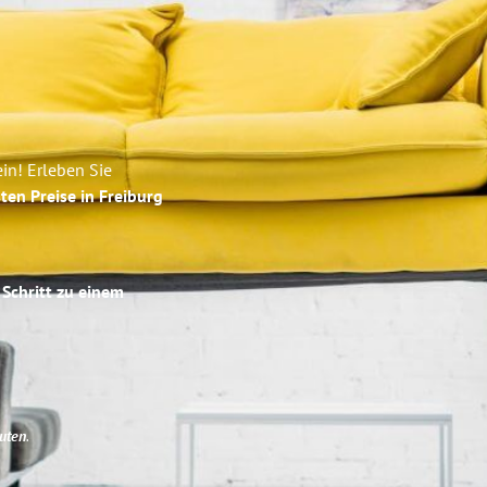
in! Erleben Sie
ten Preise in Freiburg
 Schritt zu einem
uten
.