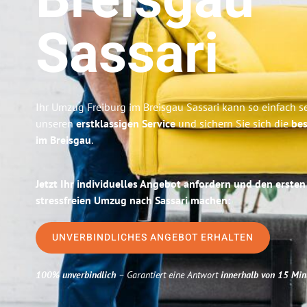
Breisgau
Sassari
Ihr Umzug Freiburg im Breisgau Sassari kann so einfach se
unseren
erstklassigen Service
und sichern Sie sich die
bes
im Breisgau
.
Jetzt Ihr individuelles Angebot anfordern und den ersten
stressfreien Umzug nach Sassari machen:
UNVERBINDLICHES ANGEBOT ERHALTEN
100% unverbindlich
– Garantiert eine Antwort
innerhalb von 15 Min