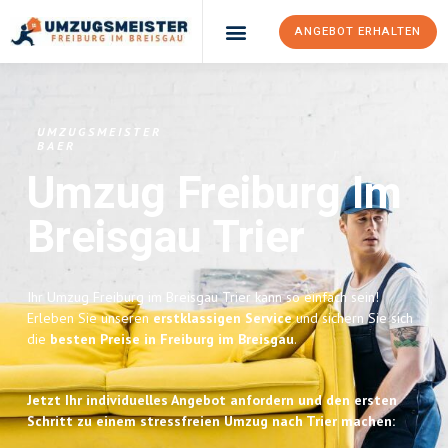
ANGEBOT ERHALTEN
UMZUGSMEISTER
BAER
Umzug Freiburg Im
Breisgau
Trier
Ihr Umzug Freiburg im Breisgau Trier kann so einfach sein!
Erleben Sie unseren
erstklassigen Service
und sichern Sie sich
die
besten Preise in Freiburg im Breisgau
.
Jetzt Ihr individuelles Angebot anfordern und den ersten
Schritt zu einem stressfreien Umzug nach Trier machen: