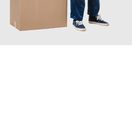
JETZT ANFRAGEN
Erleben Sie mit Umzugsmeister Baer Freiburg im Breisgau, wie
einfach und stressfrei Ihr Umzug Freiburg im Breisgau
Trier
sein kann. Unser Expertenteam steht bereit, um Ihnen einen
reibungslosen Übergang in Ihr neues Zuhause zu garantieren.