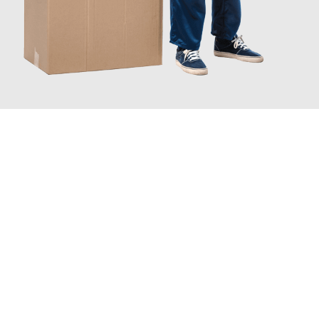
JETZT ANFRAGEN
Erleben Sie mit Umzugsmeister Baer Freiburg im Breisgau, wie
einfach und stressfrei Ihr Umzug Freiburg im Breisgau
Fürth
sein kann. Unser Expertenteam steht bereit, um Ihnen einen
reibungslosen Übergang in Ihr neues Zuhause zu garantieren.