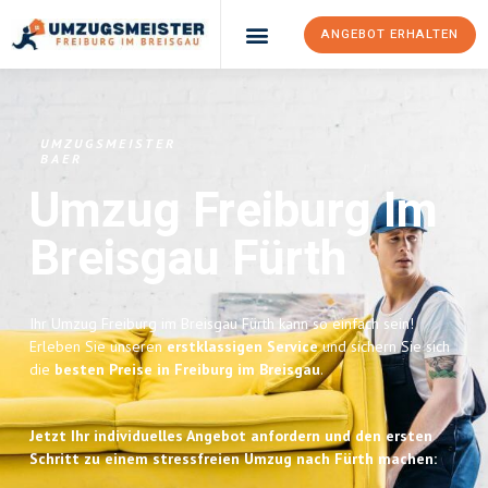
ANGEBOT ERHALTEN
UMZUGSMEISTER
BAER
Umzug Freiburg Im
Breisgau
Fürth
Ihr Umzug Freiburg im Breisgau Fürth kann so einfach sein!
Erleben Sie unseren
erstklassigen Service
und sichern Sie sich
die
besten Preise in Freiburg im Breisgau
.
Jetzt Ihr individuelles Angebot anfordern und den ersten
Schritt zu einem stressfreien Umzug nach Fürth machen: