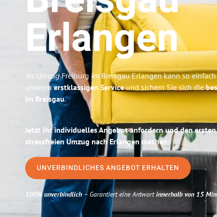
Breisgau
Erlangen
Ihr Umzug Freiburg im Breisgau Erlangen kann so einfach 
unseren
erstklassigen Service
und sichern Sie sich die
bes
im Breisgau
.
Jetzt Ihr individuelles Angebot anfordern und den ersten
stressfreien Umzug nach Erlangen machen:
UNVERBINDLICHES ANGEBOT ERHALTEN
100% unverbindlich
– Garantiert eine Antwort
innerhalb von 15 Min