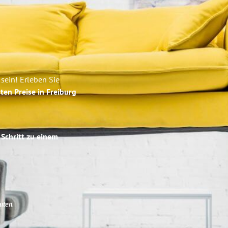
sein! Erleben Sie
ten Preise in Freiburg
 Schritt zu einem
uten
.