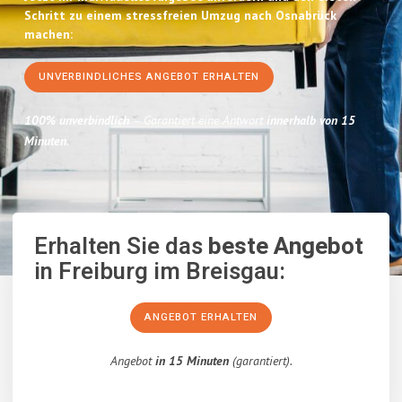
Schritt zu einem stressfreien Umzug nach Osnabrück
machen:
UNVERBINDLICHES ANGEBOT ERHALTEN
100% unverbindlich
– Garantiert eine Antwort
innerhalb von 15
Minuten
.
Erhalten Sie das
beste Angebot
in Freiburg im Breisgau:
ANGEBOT ERHALTEN
Angebot
in 15 Minuten
(garantiert).