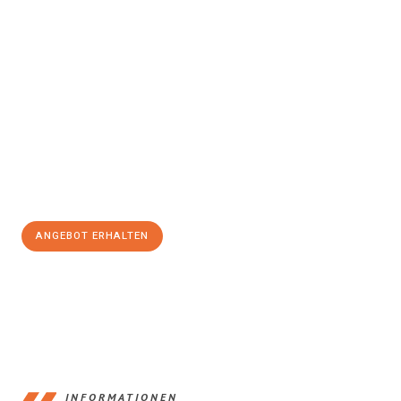
Erleben Sie mit Umzugsmeister Baer Freiburg im Breisgau, wie
einfach und stressfrei Ihr Umzug Freiburg im Breisgau
Osnabrück
sein kann. Unser Expertenteam steht bereit, um Ihnen
einen reibungslosen Übergang in Ihr neues Zuhause zu
garantieren.
Jetzt
unverbindliches Angebot
erhalten &
100€ sparen:
ANGEBOT ERHALTEN
+4915792653352
INFORMATIONEN