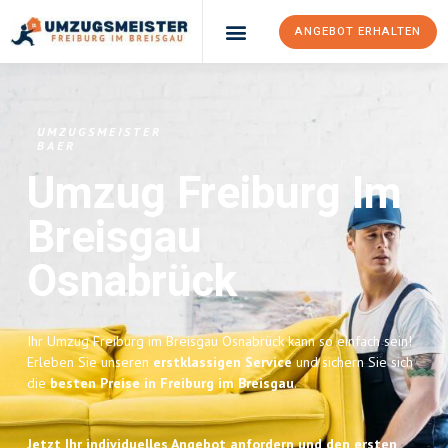
ANGEBOT ERHALTEN
UMZUGSMEISTER
BAER
Umzug Freiburg Im
Breisgau
Osnabrück
Ihr Umzug Freiburg im Breisgau Osnabrück kann so einfach sein!
Erleben Sie unseren
erstklassigen Service
und sichern Sie sich
die
besten Preise in Freiburg im Breisgau
.
Jetzt Ihr individuelles Angebot anfordern und den ersten