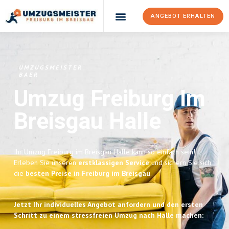
ANGEBOT ERHALTEN
UMZUGSMEISTER
BAER
Umzug Freiburg Im
Breisgau
Halle
Ihr Umzug Freiburg im Breisgau Halle kann so einfach sein!
Erleben Sie unseren
erstklassigen Service
und sichern Sie sich
die
besten Preise in Freiburg im Breisgau
.
Jetzt Ihr individuelles Angebot anfordern und den ersten
Schritt zu einem stressfreien Umzug nach Halle machen: