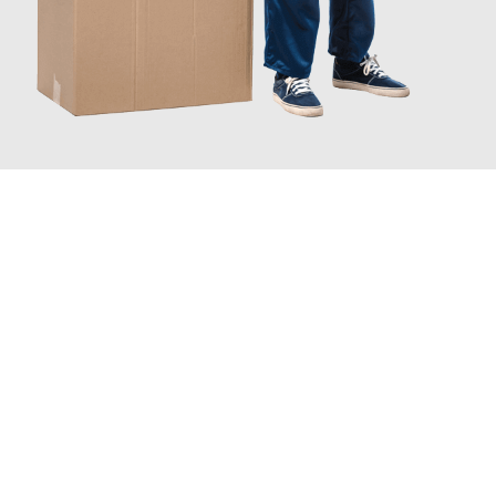
JETZT ANFRAGEN
Erleben Sie mit Umzugsmeister Baer Freiburg im Breisgau, wie
einfach und stressfrei Ihr Umzug Freiburg im Breisgau
Halle
sein kann. Unser Expertenteam steht bereit, um Ihnen einen
reibungslosen Übergang in Ihr neues Zuhause zu garantieren.