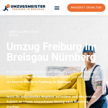
ANGEBOT ERHALTEN
UMZUGSMEISTER
BAER
Umzug Freiburg Im
Breisgau
Nürnberg
Ihr Umzug Freiburg im Breisgau Nürnberg kann so einfach sein!
Erleben Sie unseren
erstklassigen Service
und sichern Sie sich
die
besten Preise in Freiburg im Breisgau
.
Jetzt Ihr individuelles Angebot anfordern und den ersten
Schritt zu einem stressfreien Umzug nach Nürnberg
machen: