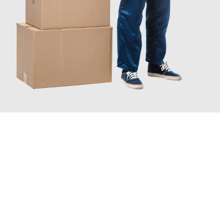
JETZT ANFRAGEN
Erleben Sie mit Umzugsmeister Baer Freiburg im Breisgau, wie