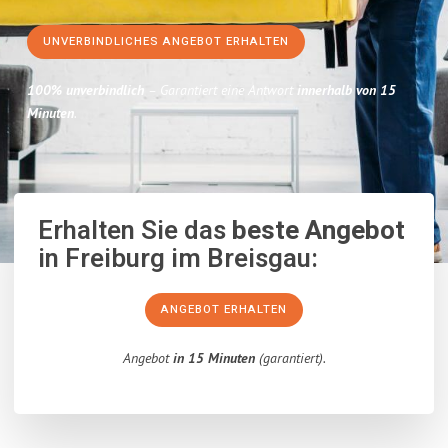
UNVERBINDLICHES ANGEBOT ERHALTEN
100% unverbindlich
– Garantiert eine Antwort
innerhalb von 15
Minuten
.
Erhalten Sie das
beste Angebot
in Freiburg im Breisgau:
ANGEBOT ERHALTEN
Angebot
in 15 Minuten
(garantiert).