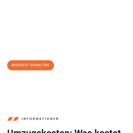
einfach und stressfrei Ihr Umzug Freiburg im Breisgau
Nürnberg
sein kann. Unser Expertenteam steht bereit, um Ihnen
einen reibungslosen Übergang in Ihr neues Zuhause zu
garantieren.
Jetzt
unverbindliches Angebot
erhalten &
100€ sparen:
ANGEBOT ERHALTEN
+4915792653352
INFORMATIONEN