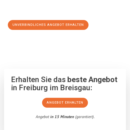
Schritt zu einem stressfreien Umzug nach Heidelberg
machen:
UNVERBINDLICHES ANGEBOT ERHALTEN
100% unverbindlich
– Garantiert eine Antwort
innerhalb von 15
Minuten
.
Erhalten Sie das
beste Angebot
in Freiburg im Breisgau:
ANGEBOT ERHALTEN
Angebot
in 15 Minuten
(garantiert).