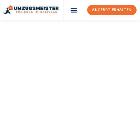
ANGEBOT ERHALTEN
UMZUGSMEISTER
BAER
Umzug Freiburg Im
Breisgau
Heidelberg
Ihr Umzug Freiburg im Breisgau Heidelberg kann so einfach sein!
Erleben Sie unseren
erstklassigen Service
und sichern Sie sich
die
besten Preise in Freiburg im Breisgau
.
Jetzt Ihr individuelles Angebot anfordern und den ersten