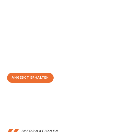
Erleben Sie mit Umzugsmeister Baer Freiburg im Breisgau, wie
einfach und stressfrei Ihr Umzug Freiburg im Breisgau
Heidelberg
sein kann. Unser Expertenteam steht bereit, um Ihnen
einen reibungslosen Übergang in Ihr neues Zuhause zu
garantieren.
Jetzt
unverbindliches Angebot
erhalten &
100€ sparen:
ANGEBOT ERHALTEN
+4915792653352
INFORMATIONEN