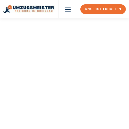
ANGEBOT ERHALTEN
UMZUGSMEISTER
BAER
Umzug Freiburg Im
Breisgau
Tekirdag
Ihr Umzug Freiburg im Breisgau Tekirdag kann so einfach sein!
Erleben Sie unseren
erstklassigen Service
und sichern Sie sich
die
besten Preise in Freiburg im Breisgau
.
Jetzt Ihr individuelles Angebot anfordern und den ersten
Schritt zu einem stressfreien Umzug nach Tekirdag machen: