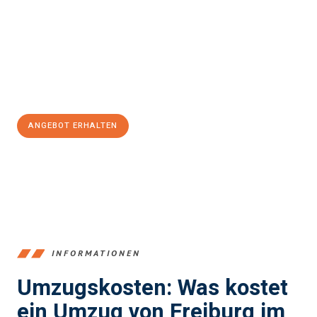
einen reibungslosen Übergang in Ihr neues Zuhause zu
garantieren.
Jetzt
unverbindliches Angebot
erhalten &
100€ sparen:
ANGEBOT ERHALTEN
+4915792653352
INFORMATIONEN
Umzugskosten: Was kostet
ein Umzug von Freiburg im