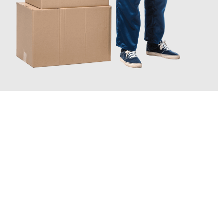
JETZT ANFRAGEN
Erleben Sie mit Umzugsmeister Baer Freiburg im Breisgau, wie
einfach und stressfrei Ihr Umzug Freiburg im Breisgau
Tekirdag
sein kann. Unser Expertenteam steht bereit, um Ihnen