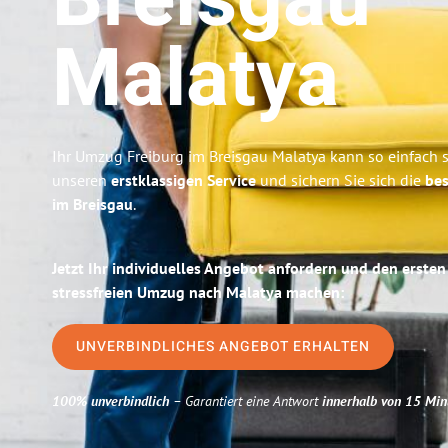
Breisgau
Malatya
Ihr Umzug Freiburg im Breisgau Malatya kann so einfach s
unseren
erstklassigen Service
und sichern Sie sich die
bes
im Breisgau
.
Jetzt Ihr individuelles Angebot anfordern und den ersten
stressfreien Umzug nach Malatya machen:
UNVERBINDLICHES ANGEBOT ERHALTEN
100% unverbindlich
– Garantiert eine Antwort
innerhalb von 15 Min