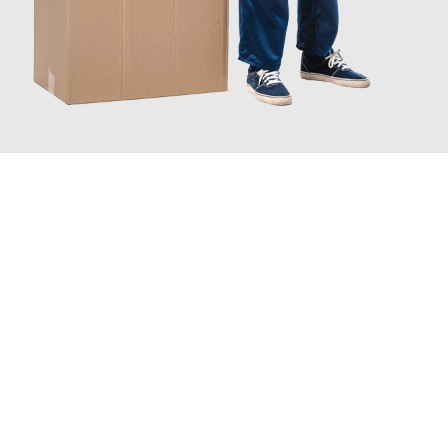
JETZT ANFRAGEN
Erleben Sie mit Umzugsmeister Baer Freiburg im Breisgau, wie
einfach und stressfrei Ihr Umzug Freiburg im Breisgau
Elazig
sein kann. Unser Expertenteam steht bereit, um Ihnen einen
reibungslosen Übergang in Ihr neues Zuhause zu garantieren.