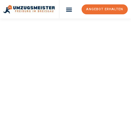
ANGEBOT ERHALTEN
UMZUGSMEISTER
BAER
Umzug Freiburg Im
Breisgau
Elazig
Ihr Umzug Freiburg im Breisgau Elazig kann so einfach sein!
Erleben Sie unseren
erstklassigen Service
und sichern Sie sich
die
besten Preise in Freiburg im Breisgau
.
Jetzt Ihr individuelles Angebot anfordern und den ersten
Schritt zu einem stressfreien Umzug nach Elazig machen: