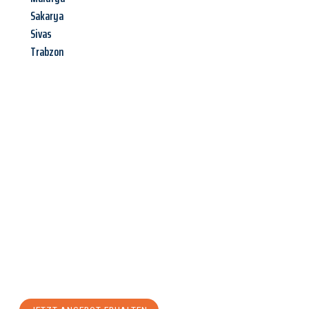
Sakarya
Sivas
Trabzon
Jetzt anfragen &
Angebot
mit Best-Preis
erhalten!
Schicken Sie uns jetzt Ihre unverbindliche Anfrage und sichern
Sie sich Ihr
individuelles Umzugsangebot für Ihr Anliegen in
Freiburg im Breisgau
zum Best-Preis! Nutzen Sie die
Gelegenheit für einen
stressfreien Umzug
mit maximalem
Komfort: