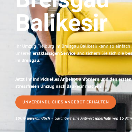
Breisgau
Balikesir
Ihr Umzug Freiburg im Breisgau Balikesir kann so einfach 
unseren
erstklassigen Service
und sichern Sie sich die
bes
im Breisgau
.
Jetzt Ihr individuelles Angebot anfordern und den ersten
stressfreien Umzug nach Balikesir machen:
UNVERBINDLICHES ANGEBOT ERHALTEN
100% unverbindlich
– Garantiert eine Antwort
innerhalb von 15 Min