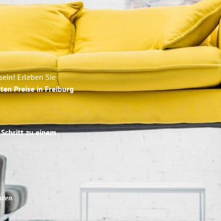
sein! Erleben Sie
ten Preise in Freiburg
 Schritt zu einem
uten
.