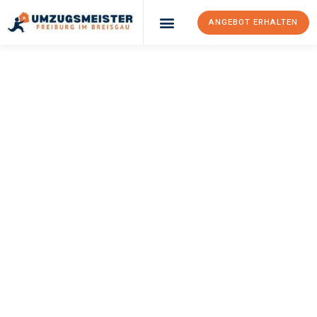
ANGEBOT ERHALTEN
UMZUGSMEISTER
BAER
Umzug Freiburg Im
Breisgau
Riga
Ihr Umzug Freiburg im Breisgau Riga kann so einfach sein!
Erleben Sie unseren
erstklassigen Service
und sichern Sie sich
die
besten Preise in Freiburg im Breisgau
.
Jetzt Ihr individuelles Angebot anfordern und den ersten
Schritt zu einem stressfreien Umzug nach Riga machen: