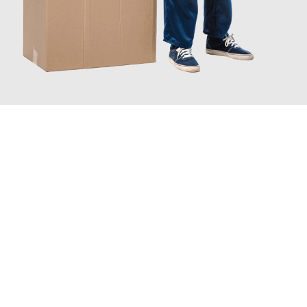
JETZT ANFRAGEN
Erleben Sie mit Umzugsmeister Baer Freiburg im Breisgau, wie
einfach und stressfrei Ihr Umzug Freiburg im Breisgau
Riga
sein kann. Unser Expertenteam steht bereit, um Ihnen einen
reibungslosen Übergang in Ihr neues Zuhause zu garantieren.