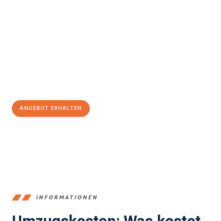
einfach und stressfrei Ihr Umzug Freiburg im Breisgau
Podgorica
sein kann. Unser Expertenteam steht bereit, um Ihnen
einen reibungslosen Übergang in Ihr neues Zuhause zu
garantieren.
Jetzt
unverbindliches Angebot
erhalten &
100€ sparen:
ANGEBOT ERHALTEN
+4915792653352
INFORMATIONEN