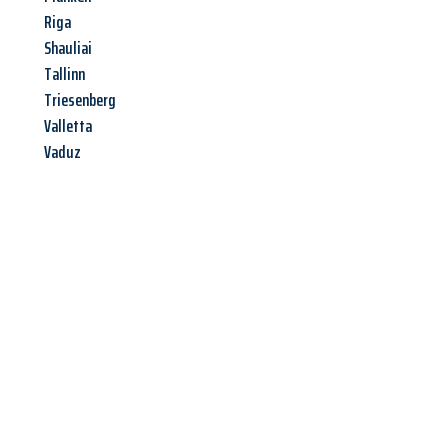
Riga
Shauliai
Tallinn
Triesenberg
Valletta
Vaduz
Jetzt anfragen &
Angebot
mit Best-Preis
erhalten!
Schicken Sie uns jetzt Ihre unverbindliche Anfrage und sichern
Sie sich Ihr
individuelles Umzugsangebot für Ihr Anliegen in
Freiburg im Breisgau
zum Best-Preis! Nutzen Sie die