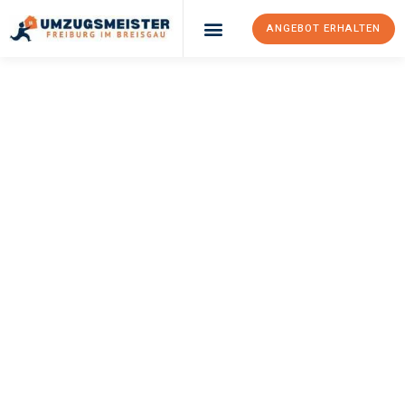
ANGEBOT ERHALTEN
UMZUGSMEISTER
BAER
Umzug Freiburg Im
Breisgau
Podgorica
Ihr Umzug Freiburg im Breisgau Podgorica kann so einfach sein!
Erleben Sie unseren
erstklassigen Service
und sichern Sie sich
die
besten Preise in Freiburg im Breisgau
.
Jetzt Ihr individuelles Angebot anfordern und den ersten
Schritt zu einem stressfreien Umzug nach Podgorica
machen: