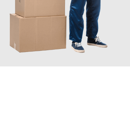
JETZT ANFRAGEN
Erleben Sie mit Umzugsmeister Baer Freiburg im Breisgau, wie