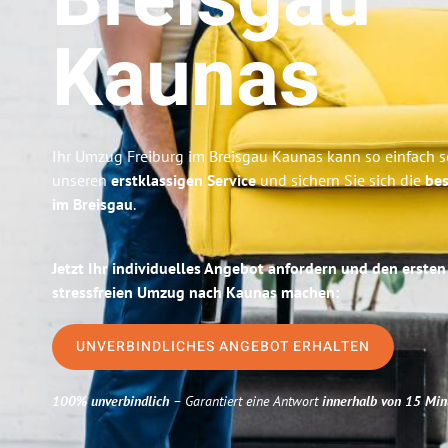
Breisgau
Kaunas
Ihr Umzug Freiburg im Breisgau Kaunas kann so einfach se
unseren
erstklassigen Service
und sichern Sie sich die
bes
im Breisgau
.
Jetzt Ihr individuelles Angebot anfordern und den ersten
stressfreien Umzug nach Kaunas machen:
UNVERBINDLICHES ANGEBOT ERHALTEN
100% unverbindlich
– Garantiert eine Antwort
innerhalb von 15 Min