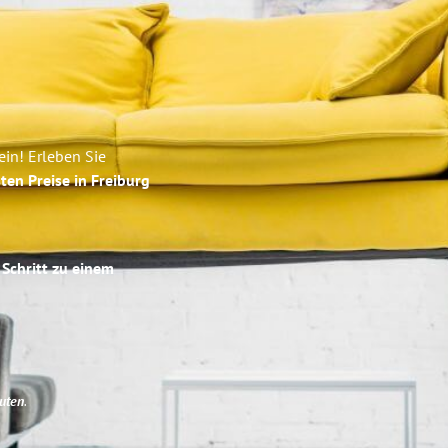
in! Erleben Sie
ten Preise in Freiburg
 Schritt zu einem
uten
.