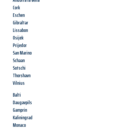
Andorra la Vella
Cork
Eschen
Gibraltar
Lissabon
Osijek
Prijedor
San Marino
Schaan
Sotschi
Thorshavn
Vilnius
Balti
Daugavpils
Gamprin
Kaliningrad
Monaco