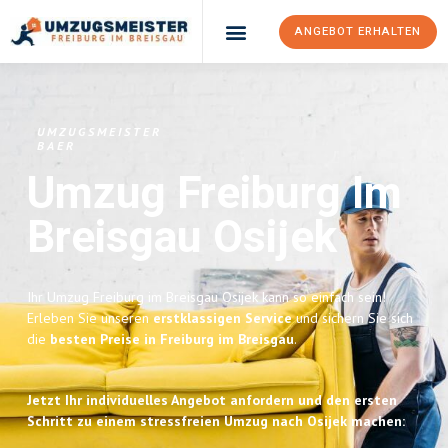
ANGEBOT ERHALTEN
UMZUGSMEISTER
BAER
Umzug Freiburg Im
Breisgau
Osijek
Ihr Umzug Freiburg im Breisgau Osijek kann so einfach sein!
Erleben Sie unseren
erstklassigen Service
und sichern Sie sich
die
besten Preise in Freiburg im Breisgau
.
Jetzt Ihr individuelles Angebot anfordern und den ersten
Schritt zu einem stressfreien Umzug nach Osijek machen: