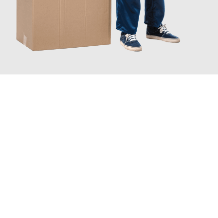
JETZT ANFRAGEN
Erleben Sie mit Umzugsmeister Baer Freiburg im Breisgau, wie
einfach und stressfrei Ihr Umzug Freiburg im Breisgau
Osijek
sein kann. Unser Expertenteam steht bereit, um Ihnen einen
reibungslosen Übergang in Ihr neues Zuhause zu garantieren.