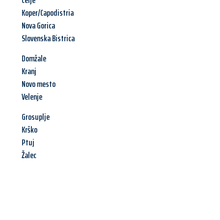
Celje
Koper/Capodistria
Nova Gorica
Slovenska Bistrica
Domžale
Kranj
Novo mesto
Velenje
Grosuplje
Krško
Ptuj
Žalec