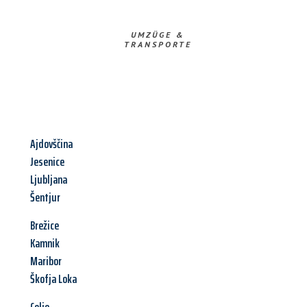
UMZÜGE &
TRANSPORTE
Ajdovščina
Jesenice
Ljubljana
Šentjur
Brežice
Kamnik
Maribor
Škofja Loka