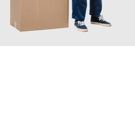
JETZT ANFRAGEN
Erleben Sie mit Umzugsmeister Baer Freiburg im Breisgau, wie
einfach und stressfrei Ihr Umzug Freiburg im Breisgau
Žalec
sein kann. Unser Expertenteam steht bereit, um Ihnen einen
reibungslosen Übergang in Ihr neues Zuhause zu garantieren.