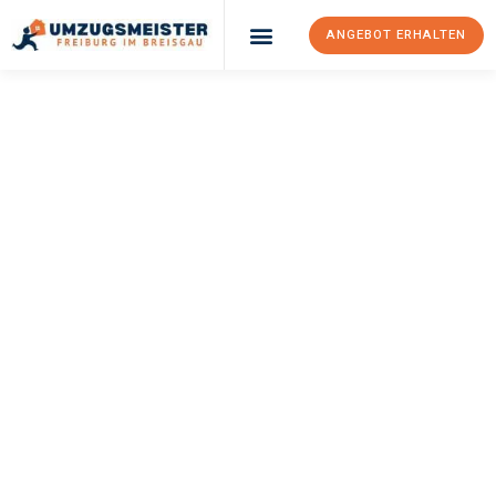
ANGEBOT ERHALTEN
UMZUGSMEISTER
BAER
Umzug Freiburg Im
Breisgau
Žalec
Ihr Umzug Freiburg im Breisgau Žalec kann so einfach sein!
Erleben Sie unseren
erstklassigen Service
und sichern Sie sich
die
besten Preise in Freiburg im Breisgau
.
Jetzt Ihr individuelles Angebot anfordern und den ersten
Schritt zu einem stressfreien Umzug nach Žalec machen: