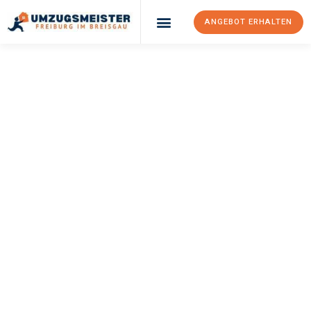
ANGEBOT ERHALTEN
UMZUGSMEISTER
BAER
Umzug Freiburg Im
Breisgau
Domžale
Ihr Umzug Freiburg im Breisgau Domžale kann so einfach sein!
Erleben Sie unseren
erstklassigen Service
und sichern Sie sich
die
besten Preise in Freiburg im Breisgau
.
Jetzt Ihr individuelles Angebot anfordern und den ersten
Schritt zu einem stressfreien Umzug nach Domžale machen: