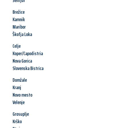
Šentjur
Brežice
Kamnik
Maribor
Škofja Loka
Celje
Koper/Capodistria
Nova Gorica
Slovenska Bistrica
Domžale
Kranj
Novo mesto
Velenje
Grosuplje
Krško