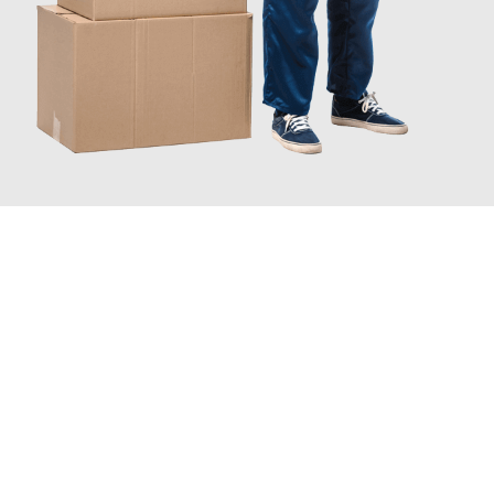
JETZT ANFRAGEN
Erleben Sie mit Umzugsmeister Baer Freiburg im Breisgau, wie
einfach und stressfrei Ihr Umzug Freiburg im Breisgau
Domžale
sein kann. Unser Expertenteam steht bereit, um Ihnen