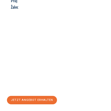
Ptuj
Žalec
Jetzt anfragen &
Angebot
mit Best-Preis
erhalten!
Schicken Sie uns jetzt Ihre unverbindliche Anfrage und sichern
Sie sich Ihr
individuelles Umzugsangebot für Ihr Anliegen in
Freiburg im Breisgau
zum Best-Preis! Nutzen Sie die
Gelegenheit für einen
stressfreien Umzug
mit maximalem
Komfort:
JETZT ANGEBOT ERHALTEN