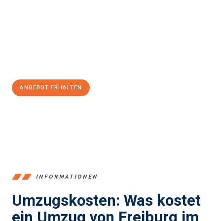
einen reibungslosen Übergang in Ihr neues Zuhause zu
garantieren.
Jetzt
unverbindliches Angebot
erhalten &
100€ sparen:
ANGEBOT ERHALTEN
+4915792653352
INFORMATIONEN
Umzugskosten: Was kostet
ein Umzug von Freiburg im