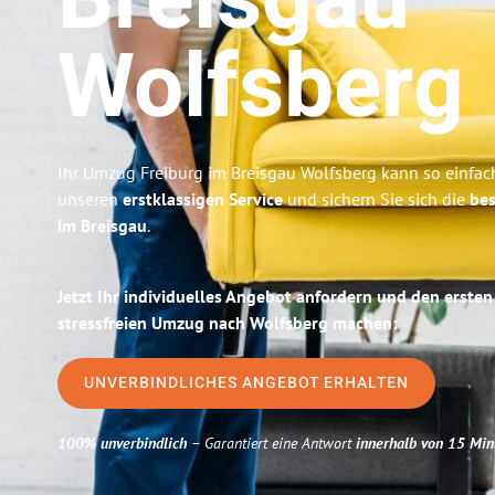
Breisgau
Wolfsberg
Ihr Umzug Freiburg im Breisgau Wolfsberg kann so einfach
unseren
erstklassigen Service
und sichern Sie sich die
bes
im Breisgau
.
Jetzt Ihr individuelles Angebot anfordern und den ersten
stressfreien Umzug nach Wolfsberg machen:
UNVERBINDLICHES ANGEBOT ERHALTEN
100% unverbindlich
– Garantiert eine Antwort
innerhalb von 15 Min