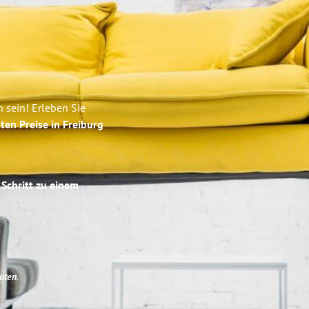
 sein! Erleben Sie
ten Preise in Freiburg
 Schritt zu einem
uten
.