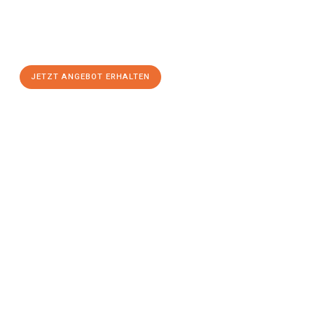
Freiburg im Breisgau
zum Best-Preis! Nutzen Sie die
Gelegenheit für einen
stressfreien Umzug
mit maximalem
Komfort:
JETZT ANGEBOT ERHALTEN