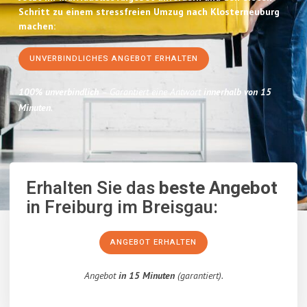
Schritt zu einem stressfreien Umzug nach Klosterneuburg
machen:
UNVERBINDLICHES ANGEBOT ERHALTEN
100% unverbindlich
– Garantiert eine Antwort
innerhalb von 15
Minuten
.
Erhalten Sie das
beste Angebot
in Freiburg im Breisgau:
ANGEBOT ERHALTEN
Angebot
in 15 Minuten
(garantiert).