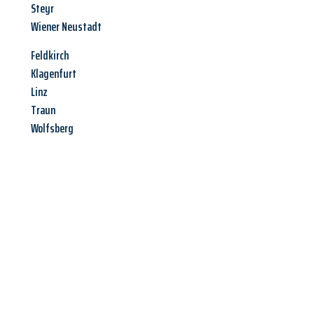
Steyr
Wiener Neustadt
Feldkirch
Klagenfurt
Linz
Traun
Wolfsberg
Jetzt anfragen &
Angebot
mit Best-Preis
erhalten!
Schicken Sie uns jetzt Ihre unverbindliche Anfrage und sichern
Sie sich Ihr
individuelles Umzugsangebot für Ihr Anliegen in