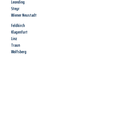
Leonding
Steyr
Wiener Neustadt
Feldkirch
Klagenfurt
Linz
Traun
Wolfsberg
Jetzt anfragen &
Angebot
mit Best-Preis
erhalten!