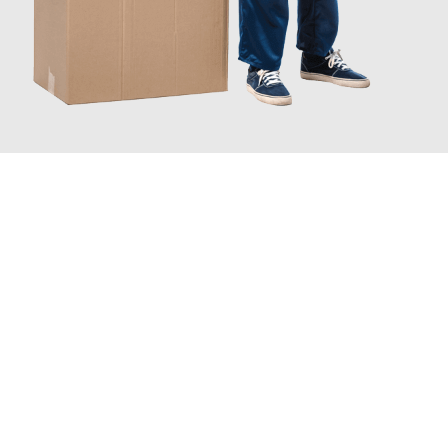
JETZT ANFRAGEN
Erleben Sie mit Umzugsmeister Baer Freiburg im Breisgau, wie
einfach und stressfrei Ihr Umzug Freiburg im Breisgau
Graz
sein kann. Unser Expertenteam steht bereit, um Ihnen einen
reibungslosen Übergang in Ihr neues Zuhause zu garantieren.