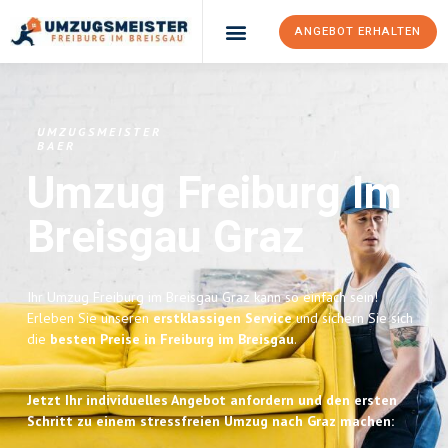
ANGEBOT ERHALTEN
UMZUGSMEISTER
BAER
Umzug Freiburg Im
Breisgau
Graz
Ihr Umzug Freiburg im Breisgau Graz kann so einfach sein!
Erleben Sie unseren
erstklassigen Service
und sichern Sie sich
die
besten Preise in Freiburg im Breisgau
.
Jetzt Ihr individuelles Angebot anfordern und den ersten
Schritt zu einem stressfreien Umzug nach Graz machen: