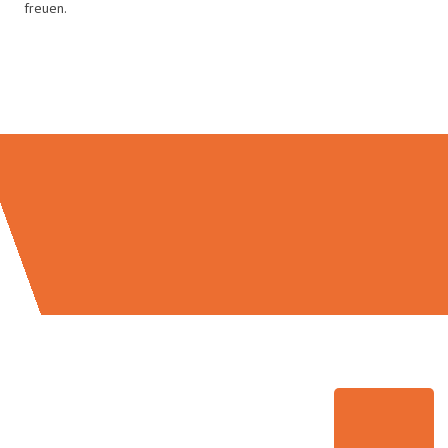
freuen.
Umzugsmeister Baer in Zahlen: