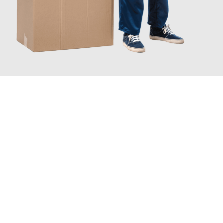
JETZT ANFRAGEN
Erleben Sie mit Umzugsmeister Baer Freiburg im Breisgau, wie
einfach und stressfrei Ihr Umzug Freiburg im Breisgau
Utrecht
sein kann. Unser Expertenteam steht bereit, um Ihnen
einen reibungslosen Übergang in Ihr neues Zuhause zu