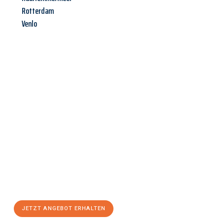
Rotterdam
Venlo
Jetzt anfragen &
Angebot
mit Best-Preis
erhalten!
Schicken Sie uns jetzt Ihre unverbindliche Anfrage und sichern
Sie sich Ihr
individuelles Umzugsangebot für Ihr Anliegen in
Freiburg im Breisgau
zum Best-Preis! Nutzen Sie die
Gelegenheit für einen
stressfreien Umzug
mit maximalem
Komfort:
JETZT ANGEBOT ERHALTEN