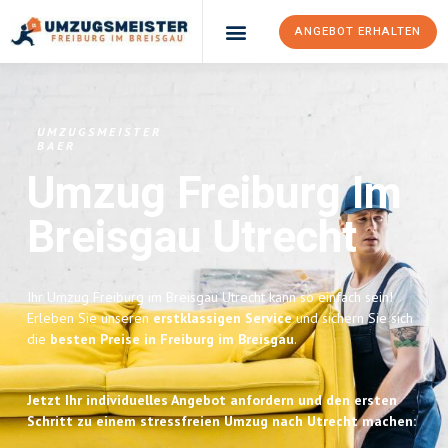
ANGEBOT ERHALTEN
UMZUGSMEISTER
BAER
Umzug Freiburg Im
Breisgau
Utrecht
Ihr Umzug Freiburg im Breisgau Utrecht kann so einfach sein!
Erleben Sie unseren
erstklassigen Service
und sichern Sie sich
die
besten Preise in Freiburg im Breisgau
.
Jetzt Ihr individuelles Angebot anfordern und den ersten
Schritt zu einem stressfreien Umzug nach Utrecht machen: