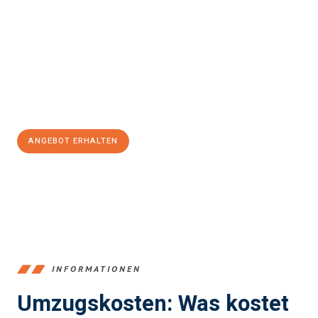
einfach und stressfrei Ihr Umzug Freiburg im Breisgau Den
Haag
sein kann. Unser Expertenteam steht bereit, um Ihnen einen
reibungslosen Übergang in Ihr neues Zuhause zu garantieren.
Jetzt
unverbindliches Angebot
erhalten &
100€ sparen:
ANGEBOT ERHALTEN
+4915792653352
INFORMATIONEN
Umzugskosten: Was kostet