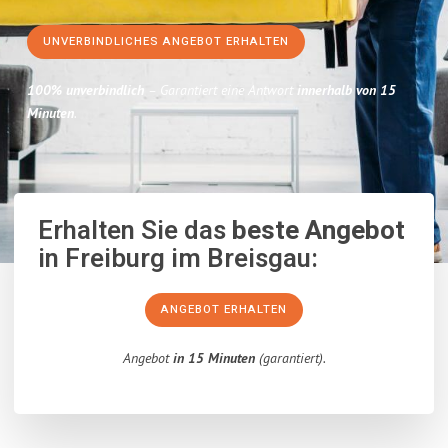
UNVERBINDLICHES ANGEBOT ERHALTEN
100% unverbindlich
– Garantiert eine Antwort
innerhalb von 15
Minuten
.
Erhalten Sie das
beste Angebot
in Freiburg im Breisgau:
ANGEBOT ERHALTEN
Angebot
in 15 Minuten
(garantiert).