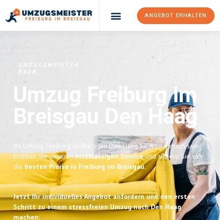
ANGEBOT ERHALTEN
UMZUGSMEISTER
BAER
Umzug Freiburg Im
Breisgau
Den Haag
Ihr Umzug Freiburg im Breisgau Den Haag kann so einfach sein!
Erleben Sie unseren
erstklassigen Service
und sichern Sie sich
die
besten Preise in Freiburg im Breisgau
.
Jetzt Ihr individuelles Angebot anfordern und den ersten
Schritt zu einem stressfreien Umzug nach Den Haag
machen: