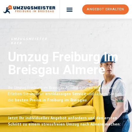
ANGEBOT ERHALTEN
UMZUGSMEISTER
BAER
Umzug Freiburg Im
Breisgau
Almere
Ihr Umzug Freiburg im Breisgau Almere kann so einfach sein!
Erleben Sie unseren
erstklassigen Service
und sichern Sie sich
die
besten Preise in Freiburg im Breisgau
.
Jetzt Ihr individuelles Angebot anfordern und den ersten
Schritt zu einem stressfreien Umzug nach Almere machen: