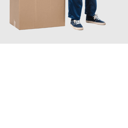
JETZT ANFRAGEN
Erleben Sie mit Umzugsmeister Baer Freiburg im Breisgau, wie
einfach und stressfrei Ihr Umzug Freiburg im Breisgau
Almere
sein kann. Unser Expertenteam steht bereit, um Ihnen
einen reibungslosen Übergang in Ihr neues Zuhause zu