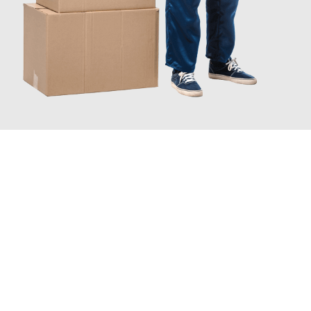
JETZT ANFRAGEN
Erleben Sie mit Umzugsmeister Baer Freiburg im Breisgau, wie
einfach und stressfrei Ihr Umzug Freiburg im Breisgau
Uppsala
sein kann. Unser Expertenteam steht bereit, um Ihnen