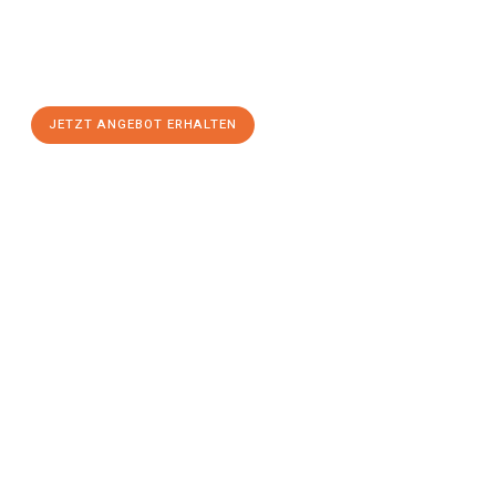
Sie sich Ihr
individuelles Umzugsangebot für Ihr Anliegen in
Freiburg im Breisgau
zum Best-Preis! Nutzen Sie die
Gelegenheit für einen
stressfreien Umzug
mit maximalem
Komfort:
JETZT ANGEBOT ERHALTEN