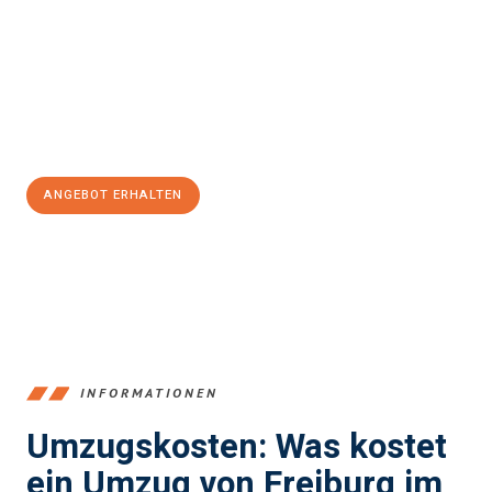
einen reibungslosen Übergang in Ihr neues Zuhause zu
garantieren.
Jetzt
unverbindliches Angebot
erhalten &
100€ sparen:
ANGEBOT ERHALTEN
+4915792653352
INFORMATIONEN
Umzugskosten: Was kostet
ein Umzug von Freiburg im