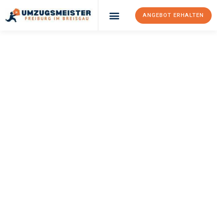
ANGEBOT ERHALTEN
UMZUGSMEISTER
BAER
Umzug Freiburg Im
Breisgau
Uppsala
Ihr Umzug Freiburg im Breisgau Uppsala kann so einfach sein!
Erleben Sie unseren
erstklassigen Service
und sichern Sie sich
die
besten Preise in Freiburg im Breisgau
.
Jetzt Ihr individuelles Angebot anfordern und den ersten
Schritt zu einem stressfreien Umzug nach Uppsala machen: