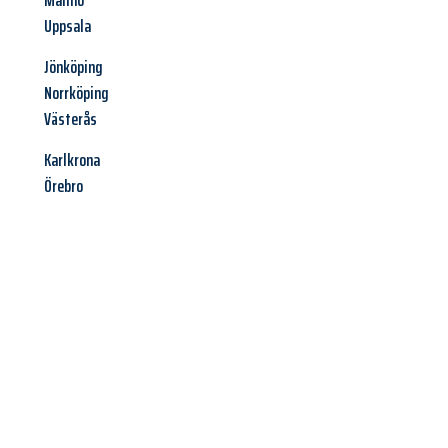
Malmö
Uppsala
Jönköping
Norrköping
Västerås
Karlkrona
Örebro
Jetzt anfragen &
Angebot
mit Best-Preis
erhalten!
Schicken Sie uns jetzt Ihre unverbindliche Anfrage und sichern