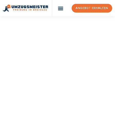
ANGEBOT ERHALTEN
UMZUGSMEISTER
BAER
Umzug Freiburg Im
Breisgau
Halmstad
Ihr Umzug Freiburg im Breisgau Halmstad kann so einfach sein!
Erleben Sie unseren
erstklassigen Service
und sichern Sie sich
die
besten Preise in Freiburg im Breisgau
.
Jetzt Ihr individuelles Angebot anfordern und den ersten
Schritt zu einem stressfreien Umzug nach Halmstad
machen: