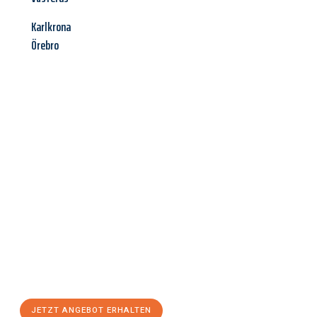
Karlkrona
Örebro
Jetzt anfragen &
Angebot
mit Best-Preis
erhalten!
Schicken Sie uns jetzt Ihre unverbindliche Anfrage und sichern
Sie sich Ihr
individuelles Umzugsangebot für Ihr Anliegen in
Freiburg im Breisgau
zum Best-Preis! Nutzen Sie die
Gelegenheit für einen
stressfreien Umzug
mit maximalem
Komfort:
JETZT ANGEBOT ERHALTEN