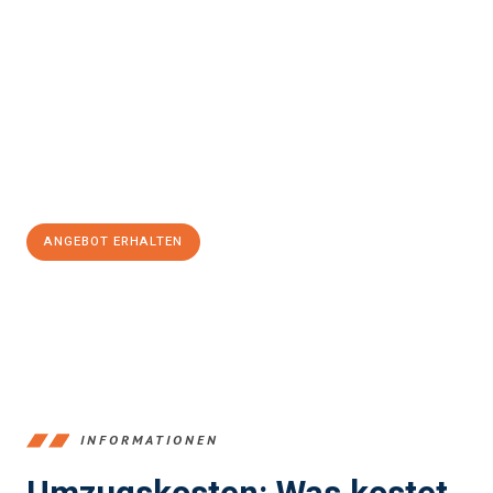
einfach und stressfrei Ihr Umzug Freiburg im Breisgau
Halmstad
sein kann. Unser Expertenteam steht bereit, um Ihnen
einen reibungslosen Übergang in Ihr neues Zuhause zu
garantieren.
Jetzt
unverbindliches Angebot
erhalten &
100€ sparen:
ANGEBOT ERHALTEN
+4915792653352
INFORMATIONEN