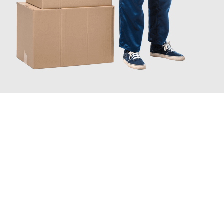
JETZT ANFRAGEN
Erleben Sie mit Umzugsmeister Baer Freiburg im Breisgau, wie
einfach und stressfrei Ihr Umzug Freiburg im Breisgau
Suceava
sein kann. Unser Expertenteam steht bereit, um Ihnen