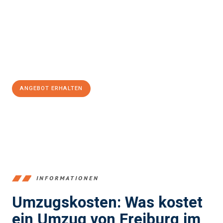
einen reibungslosen Übergang in Ihr neues Zuhause zu
garantieren.
Jetzt
unverbindliches Angebot
erhalten &
100€ sparen:
ANGEBOT ERHALTEN
+4915792653352
INFORMATIONEN
Umzugskosten: Was kostet
ein Umzug von Freiburg im