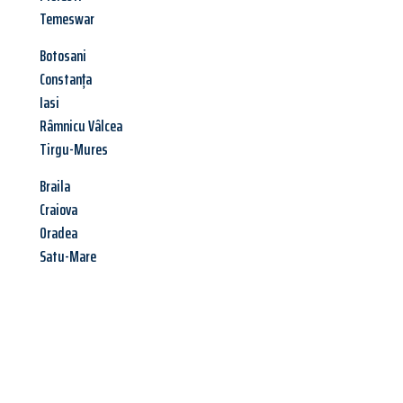
Temeswar
Botosani
Constanța
Iasi
Râmnicu Vâlcea
Tirgu-Mures
Braila
Craiova
Oradea
Satu-Mare
Jetzt anfragen &
Angebot