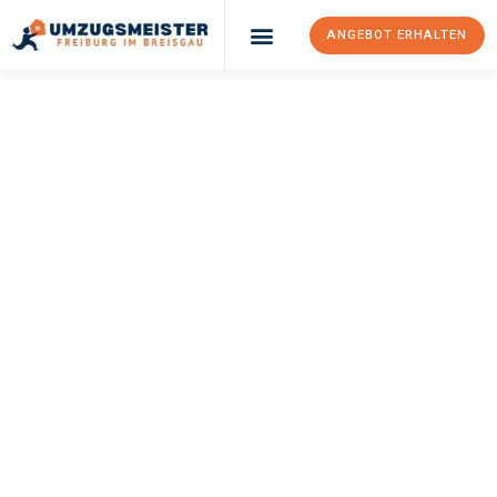
ANGEBOT ERHALTEN
UMZUGSMEISTER
BAER
Umzug Freiburg Im
Breisgau
Suceava
Ihr Umzug Freiburg im Breisgau Suceava kann so einfach sein!
Erleben Sie unseren
erstklassigen Service
und sichern Sie sich
die
besten Preise in Freiburg im Breisgau
.
Jetzt Ihr individuelles Angebot anfordern und den ersten
Schritt zu einem stressfreien Umzug nach Suceava machen: