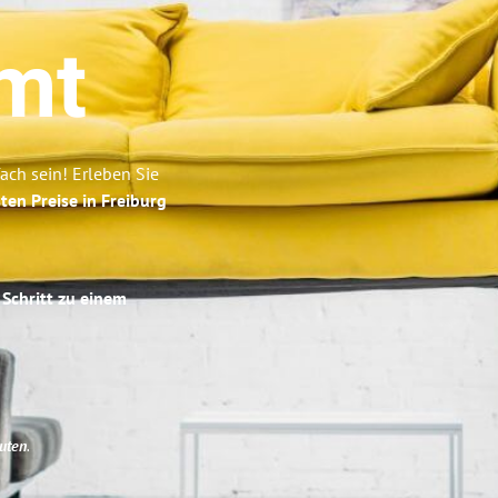
mt
ach sein! Erleben Sie
ten Preise in Freiburg
 Schritt zu einem
uten
.