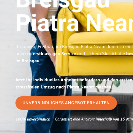
Breisgau
Piatra Nea
Ihr Umzug Freiburg im Breisgau Piatra Neamt kann so einf
unseren
erstklassigen Service
und sichern Sie sich die
bes
im Breisgau
.
Jetzt Ihr individuelles Angebot anfordern und den ersten
stressfreien Umzug nach Piatra Neamt machen:
UNVERBINDLICHES ANGEBOT ERHALTEN
100% unverbindlich
– Garantiert eine Antwort
innerhalb von 15 Min