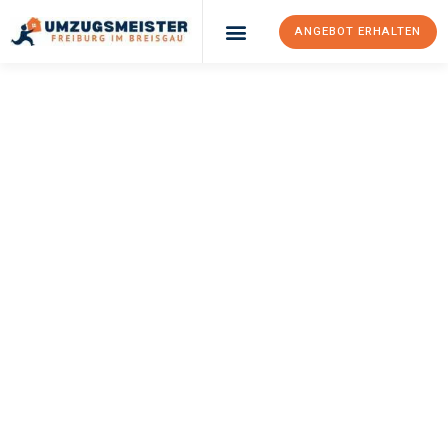
ANGEBOT ERHALTEN
UMZUGSMEISTER
BAER
Umzug Freiburg Im
Breisgau
Zielona Góra
Ihr Umzug Freiburg im Breisgau Zielona Góra kann so einfach
sein! Erleben Sie unseren
erstklassigen Service
und sichern Sie
sich die
besten Preise in Freiburg im Breisgau
.
Jetzt Ihr individuelles Angebot anfordern und den ersten