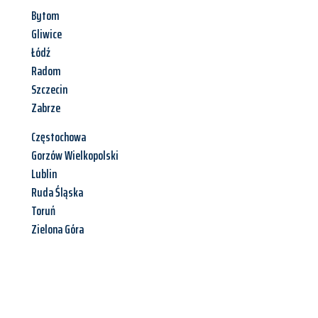
Bytom
Gliwice
Łódź
Radom
Szczecin
Zabrze
Częstochowa
Gorzów Wielkopolski
Lublin
Ruda Śląska
Toruń
Zielona Góra