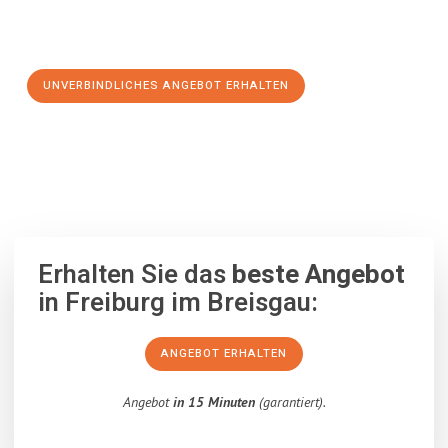
Schritt zu einem stressfreien Umzug nach Zielona Góra
machen:
UNVERBINDLICHES ANGEBOT ERHALTEN
100% unverbindlich
– Garantiert eine Antwort
innerhalb von 15
Minuten
.
Erhalten Sie das
beste Angebot
in Freiburg im Breisgau:
ANGEBOT ERHALTEN
Angebot
in 15 Minuten
(garantiert).