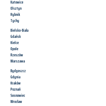
Katowice
Olsztyn
Rybnik
Tychy
Bielsko-Biała
Gdańsk
Kielce
Opole
Rzeszów
Warszawa
Bydgoszcz
Gdynia
Kraków
Poznań
Sosnowiec
Wrocław