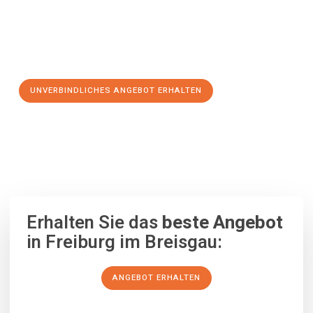
Jetzt Ihr individuelles Angebot anfordern und den ersten
Schritt zu einem stressfreien Umzug nach Gorzów
Wielkopolski machen:
UNVERBINDLICHES ANGEBOT ERHALTEN
100% unverbindlich
– Garantiert eine Antwort
innerhalb von 15
Minuten
.
Erhalten Sie das
beste Angebot
in Freiburg im Breisgau:
ANGEBOT ERHALTEN