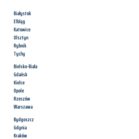
Białystok
Elbląg
Katowice
Olsztyn
Rybnik
Tychy
Bielsko-Biała
Gdańsk
Kielce
Opole
Rzeszów
Warszawa
Bydgoszcz
Gdynia
Kraków