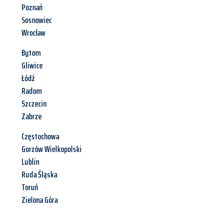
Poznań
Sosnowiec
Wrocław
Bytom
Gliwice
Łódź
Radom
Szczecin
Zabrze
Częstochowa
Gorzów Wielkopolski
Lublin
Ruda Śląska
Toruń
Zielona Góra