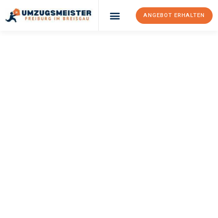
ANGEBOT ERHALTEN
UMZUGSMEISTER
BAER
Umzug Freiburg Im
Breisgau
Gorzów
Wielkopolski
Ihr Umzug Freiburg im Breisgau Gorzów Wielkopolski kann so
einfach sein! Erleben Sie unseren
erstklassigen Service
und
sichern Sie sich die
besten Preise in Freiburg im Breisgau
.