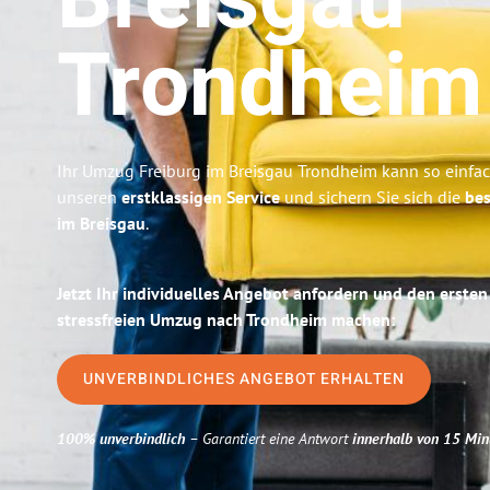
Breisgau
Trondheim
Ihr Umzug Freiburg im Breisgau Trondheim kann so einfac
unseren
erstklassigen Service
und sichern Sie sich die
bes
im Breisgau
.
Jetzt Ihr individuelles Angebot anfordern und den ersten
stressfreien Umzug nach Trondheim machen:
UNVERBINDLICHES ANGEBOT ERHALTEN
100% unverbindlich
– Garantiert eine Antwort
innerhalb von 15 Min