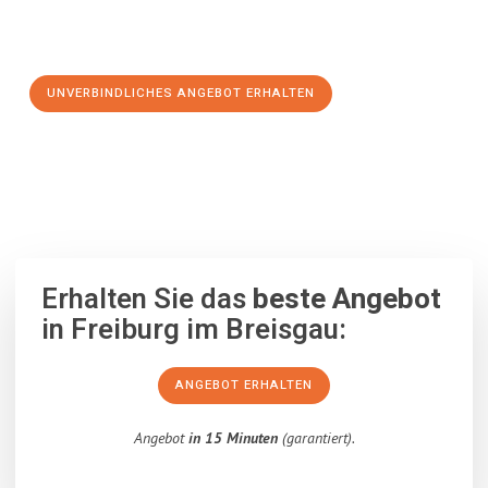
Schritt zu einem stressfreien Umzug nach Lillehammer
machen:
UNVERBINDLICHES ANGEBOT ERHALTEN
100% unverbindlich
– Garantiert eine Antwort
innerhalb von 15
Minuten
.
Erhalten Sie das
beste Angebot
in Freiburg im Breisgau:
ANGEBOT ERHALTEN
Angebot
in 15 Minuten
(garantiert).