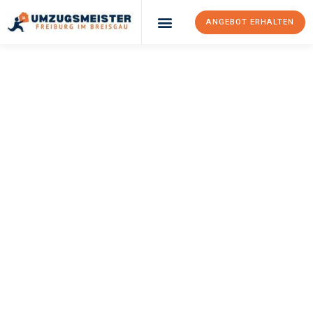
ANGEBOT ERHALTEN
UMZUGSMEISTER
BAER
Umzug Freiburg Im
Breisgau
Lillehammer
Ihr Umzug Freiburg im Breisgau Lillehammer kann so einfach
sein! Erleben Sie unseren
erstklassigen Service
und sichern Sie
sich die
besten Preise in Freiburg im Breisgau
.
Jetzt Ihr individuelles Angebot anfordern und den ersten