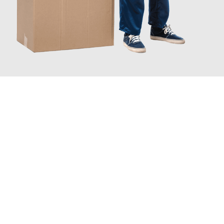
JETZT ANFRAGEN
Erleben Sie mit Umzugsmeister Baer Freiburg im Breisgau, wie
einfach und stressfrei Ihr Umzug Freiburg im Breisgau
Toulon
sein kann. Unser Expertenteam steht bereit, um Ihnen
einen reibungslosen Übergang in Ihr neues Zuhause zu