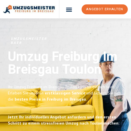
ANGEBOT ERHALTEN
UMZUGSMEISTER
BAER
Umzug Freiburg Im
Breisgau
Toulon
Ihr Umzug Freiburg im Breisgau Toulon kann so einfach sein!
Erleben Sie unseren
erstklassigen Service
und sichern Sie sich
die
besten Preise in Freiburg im Breisgau
.
Jetzt Ihr individuelles Angebot anfordern und den ersten
Schritt zu einem stressfreien Umzug nach Toulon machen: