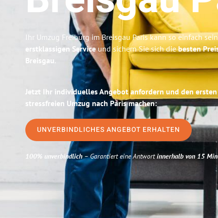
Breisgau
P
Ihr Umzug Freiburg im Breisgau Paris kann so einfach sei
erstklassigen Service
und sichern Sie sich die
besten Prei
Breisgau
.
Jetzt Ihr individuelles Angebot anfordern und den ersten
stressfreien Umzug nach Paris machen:
UNVERBINDLICHES ANGEBOT ERHALTEN
100% unverbindlich
– Garantiert eine Antwort
innerhalb von 15 Min