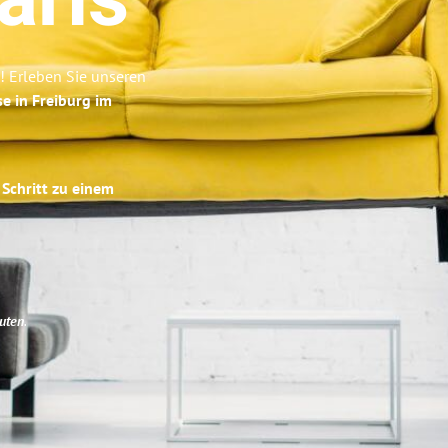
aris
n! Erleben Sie unseren
se in Freiburg im
 Schritt zu einem
uten
.