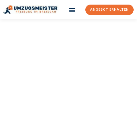
ANGEBOT ERHALTEN
UMZUGSMEISTER
BAER
Umzug Freiburg Im
Breisgau
Kopenhagen
Ihr Umzug Freiburg im Breisgau Kopenhagen kann so einfach
sein! Erleben Sie unseren
erstklassigen Service
und sichern Sie
sich die
besten Preise in Freiburg im Breisgau
.
Jetzt Ihr individuelles Angebot anfordern und den ersten