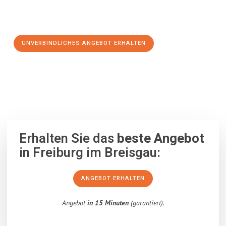
Schritt zu einem stressfreien Umzug nach Kopenhagen
machen:
UNVERBINDLICHES ANGEBOT ERHALTEN
100% unverbindlich
– Garantiert eine Antwort
innerhalb von 15
Minuten
.
Erhalten Sie das
beste Angebot
in Freiburg im Breisgau:
ANGEBOT ERHALTEN
Angebot
in 15 Minuten
(garantiert).