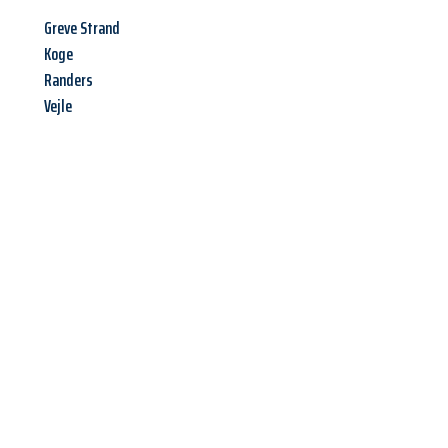
Greve Strand
Koge
Randers
Vejle
Jetzt anfragen &
Angebot
mit Best-Preis
erhalten!
Schicken Sie uns jetzt Ihre unverbindliche Anfrage und sichern
Sie sich Ihr
individuelles Umzugsangebot für Ihr Anliegen in
Freiburg im Breisgau
zum Best-Preis! Nutzen Sie die
Gelegenheit für einen
stressfreien Umzug
mit maximalem
Komfort: